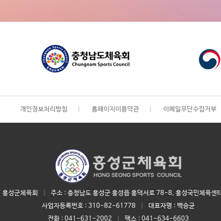
개인정보처리방침
|
홈페이지이용약관
|
이메일무단수집거부
홍성군체육회
|
주소 : 충청남도 홍성군 홍성읍 홍덕서로 78-8, 홍성국민체육센터
사업자등록번호 :
310-82-61778
|
대표자명 :
백승균
전화 :
041-631-2002
|
팩스 : 041-634-6603