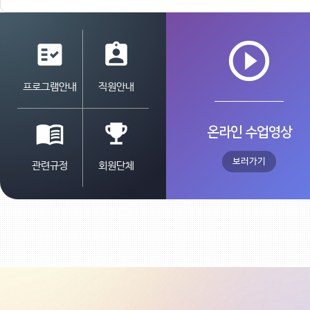
play_circle_outline
fact_check
assignment_ind
프로그램안내
직원안내
menu_book
emoji_events
온라인 수업영상
보러가기
관련규정
회원단체