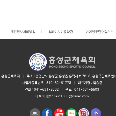
개인정보처리방침
|
홈페이지이용약관
|
이메일무단수집거부
홍성군체육회
|
주소 : 충청남도 홍성군 홍성읍 홍덕서로 78-8, 홍성국민체육센터
사업자등록번호 :
310-82-61778
|
대표자명 :
백승균
전화 :
041-631-2002
|
팩스 : 041-634-6603
대표이메일 :
hssc1588@naver.com
arrow_upward