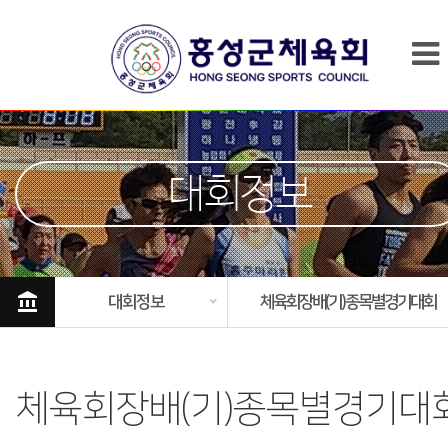
대회정보
account_balance
대회정보
체육회장배(기)종목별경기대회
체육회장배(기)종목별경기대