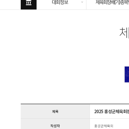
account_balance
대회정보
체육회장배(기)종
2025 홍성군체육회
제목
작성자
홍성군체육회