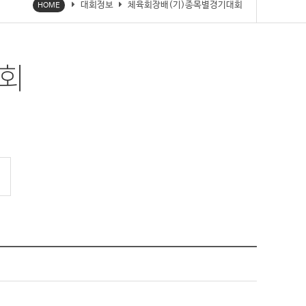
대회정보
체육회장배(기)종목별경기대회
HOME
회