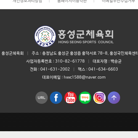
개인정보처리방침
|
홈페이지이용약관
|
이메일무단수집거부
홍성군체육회
|
주소 : 충청남도 홍성군 홍성읍 홍덕서로 78-8, 홍성국민체육센터
사업자등록번호 :
310-82-61778
|
대표자명 :
백승균
전화 :
041-631-2002
|
팩스 : 041-634-6603
대표이메일 :
hssc1588@naver.com
arrow_upward