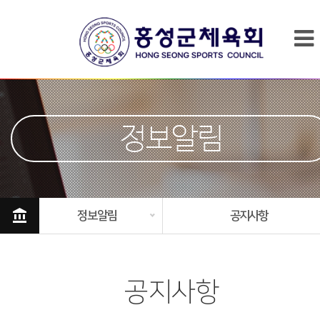
정보알림
account_balance
정보알림
공지사항
공지사항