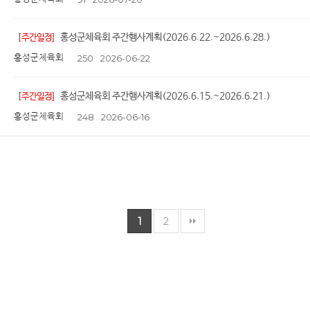
홍성군체육회 주간행사계획(2026.6.22.~2026.6.28.)
[주간일정]
홍성군체육회
250
2026-06-22
홍성군체육회 주간행사계획(2026.6.15.~2026.6.21.)
[주간일정]
홍성군체육회
248
2026-06-16
1
2