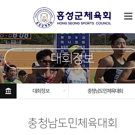
대회정보
account_balance
대회정보
충청남도민체육대회
충청남도민체육대회