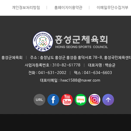
개인정보처리방침
|
홈페이지이용약관
|
이메일무단수집거부
홍성군체육회
|
주소 : 충청남도 홍성군 홍성읍 홍덕서로 78-8, 홍성국민체육센터
사업자등록번호 :
310-82-61778
|
대표자명 :
백승균
전화 :
041-631-2002
|
팩스 : 041-634-6603
대표이메일 :
hssc1588@naver.com
arrow_upward