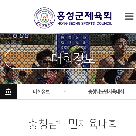
대회정보
account_balance
대회정보
충청남도민체육대회
충청남도민체육대회