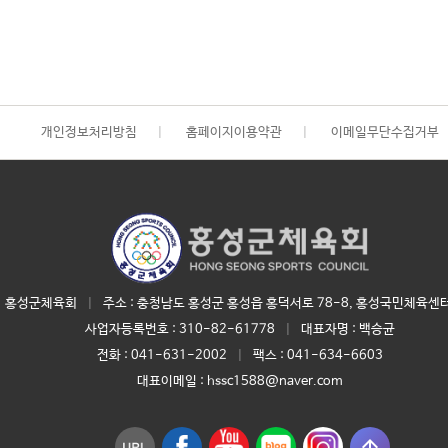
개인정보처리방침
|
홈페이지이용약관
|
이메일무단수집거부
홍성군체육회
|
주소 : 충청남도 홍성군 홍성읍 홍덕서로 78-8, 홍성국민체육센터
사업자등록번호 :
310-82-61778
|
대표자명 :
백승균
전화 :
041-631-2002
|
팩스 : 041-634-6603
대표이메일 :
hssc1588@naver.com
arrow_upward