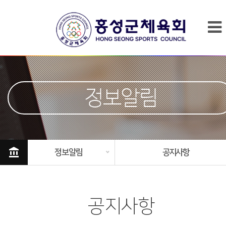
정보알림
account_balance
정보알림
공지사항
공지사항