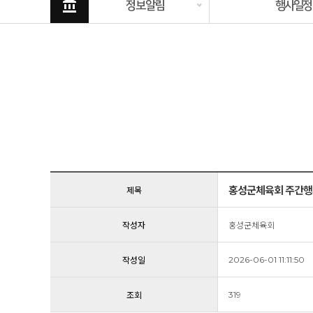
account_balance
정보알림
행사일정
홍성군체육회 주간행사계획
제목
작성자
홍성군체육회
작성일
2026-06-01 11:11:50
조회
319