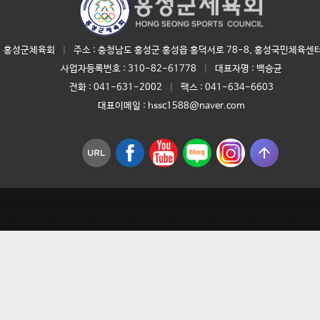
홍성군체육회
|
주소 : 충청남도 홍성군 홍성읍 홍덕서로 78-8, 홍성국민체육센터
사업자등록번호 :
310-82-61778
|
대표자명 :
백승균
전화 :
041-631-2002
|
팩스 : 041-634-6603
대표이메일 :
hssc1588@naver.com
arrow_upward