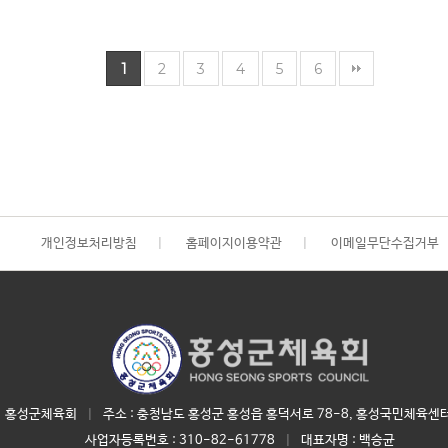
1
2
3
4
5
6
개인정보처리방침
|
홈페이지이용약관
|
이메일무단수집거부
홍성군체육회
|
주소 : 충청남도 홍성군 홍성읍 홍덕서로 78-8, 홍성국민체육센터
사업자등록번호 :
310-82-61778
|
대표자명 :
백승균