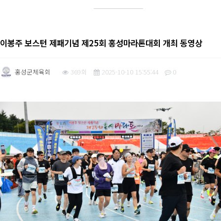
이봉주 보스턴 제패기념 제25회 홍성마라톤대회 개최 동영상
홍성군체육회
369회
2025-10-10 15:55:44
0
본문