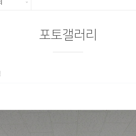
리
포토갤러리
식