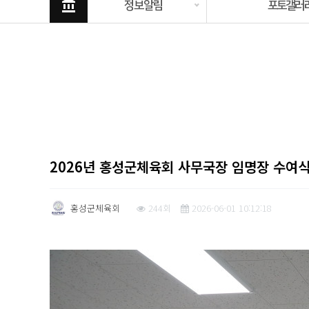
account_balance
정보알림
포토갤러
2026년 홍성군체육회 사무국장 임명장 수여
홍성군체육회
244회
2026-06-01 10:12:18
본문