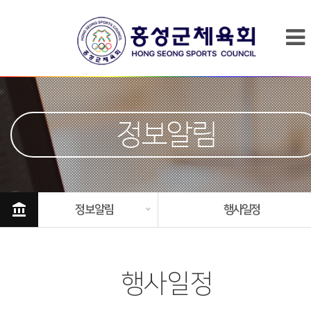
정보알림
account_balance
정보알림
행사일정
행사일정