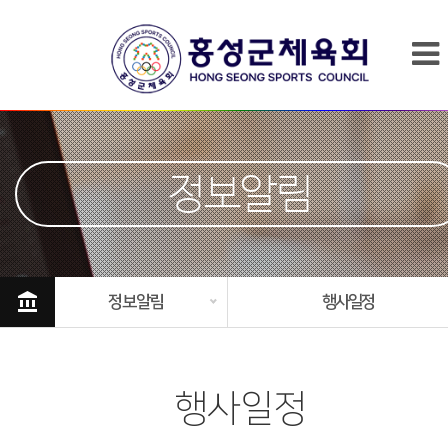
정보알림
account_balance
정보알림
행사일정
행사일정