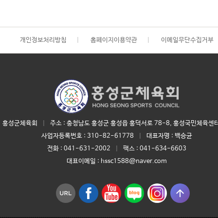
개인정보처리방침
|
홈페이지이용약관
|
이메일무단수집거부
홍성군체육회
|
주소 : 충청남도 홍성군 홍성읍 홍덕서로 78-8, 홍성국민체육센터
사업자등록번호 :
310-82-61778
|
대표자명 :
백승균
전화 :
041-631-2002
|
팩스 : 041-634-6603
대표이메일 :
hssc1588@naver.com
arrow_upward