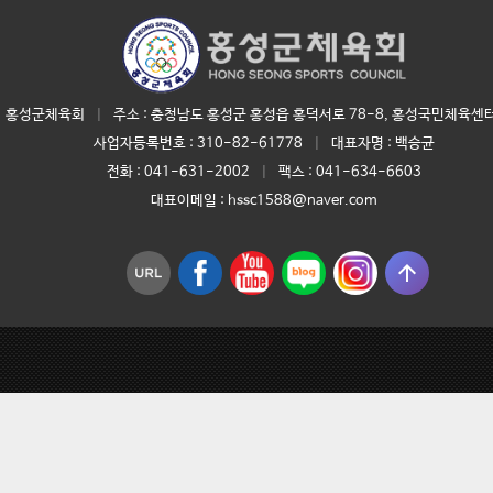
홍성군체육회
|
주소 : 충청남도 홍성군 홍성읍 홍덕서로 78-8, 홍성국민체육센터
사업자등록번호 :
310-82-61778
|
대표자명 :
백승균
전화 :
041-631-2002
|
팩스 : 041-634-6603
대표이메일 :
hssc1588@naver.com
arrow_upward