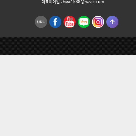
대표이메일 :
hssc1588@naver.com
arrow_upward