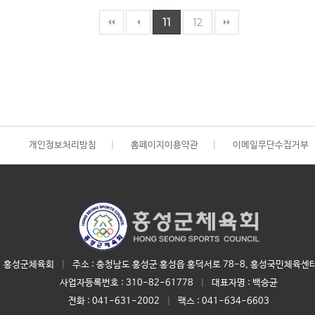
11
12
개인정보처리방침
|
홈페이지이용약관
|
이메일무단수집거부
홍성군체육회
|
주소 : 충청남도 홍성군 홍성읍 홍덕서로 78-8, 홍성국민체육센터
사업자등록번호 :
310-82-61778
|
대표자명 :
백승균
전화 :
041-631-2002
|
팩스 : 041-634-6603