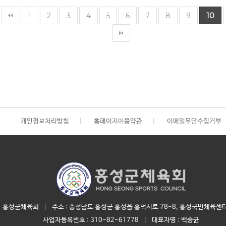
1
2
3
4
5
6
7
8
9
10
개인정보처리방침
|
홈페이지이용약관
|
이메일무단수집거부
홍성군체육회
|
주소 : 충청남도 홍성군 홍성읍 홍덕서로 78-8, 홍성국민체육센터
사업자등록번호 :
310-82-61778
|
대표자명 :
백승균